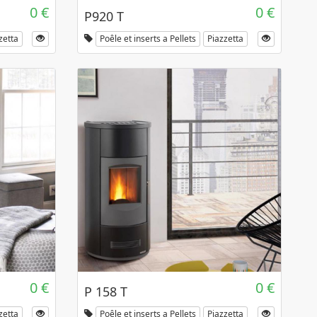
0 €
0 €
P920 T
zetta
Poêle et inserts a Pellets
Piazzetta
0 €
0 €
P 158 T
zetta
Poêle et inserts a Pellets
Piazzetta