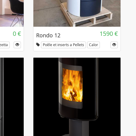
0 €
1590 €
Rondo 12
zetta
Poêle et inserts a Pellets
Calor