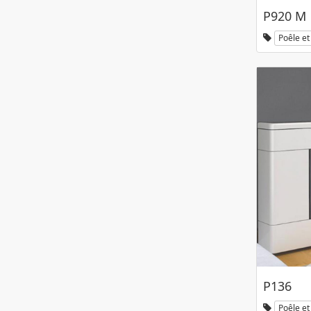
P920 M
Poêle et 
P136
Poêle et 