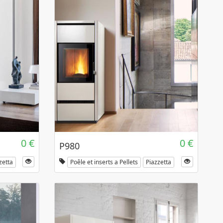
0 €
0 €
P980
zetta
Poêle et inserts a Pellets
Piazzetta