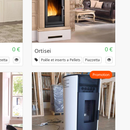
0 €
0 €
Ortisei
zetta
Poêle et inserts a Pellets
Piazzetta
Promotion