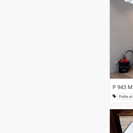
P 943 M
Poêle et 