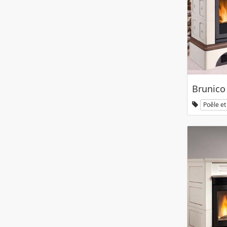
Brunico
Poêle et 