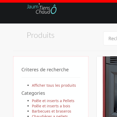
Produits
Criteres de recherche
Afficher tous les produits
Categories
Poêle et inserts a Pellets
Poêle et inserts a bois
Barbecues et braseros
Chaudières a pellets