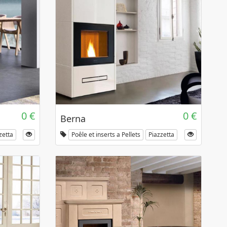
0 €
0 €
Berna
zetta
Poêle et inserts a Pellets
Piazzetta