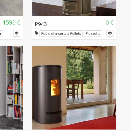
1590 €
0 €
P943
r
Poêle et inserts a Pellets
Piazzetta