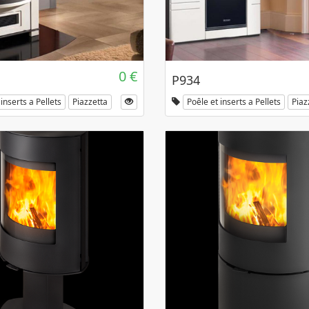
0 €
P934
inserts a Pellets
Piazzetta
Poêle et inserts a Pellets
Piaz